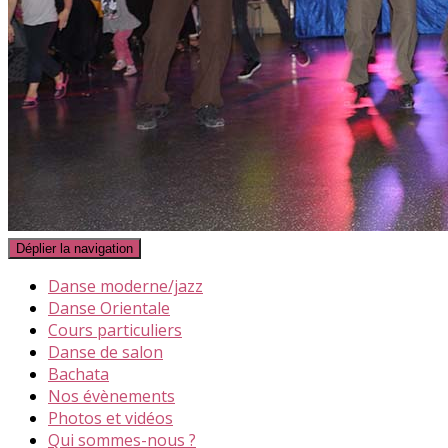
Déplier la navigation
Danse moderne/jazz
Danse Orientale
Cours particuliers
Danse de salon
Bachata
Nos évènements
Photos et vidéos
Qui sommes-nous ?