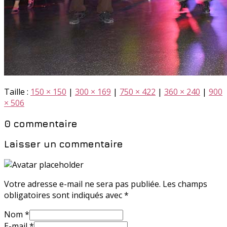
Taille :
150 × 150
|
300 × 169
|
750 × 422
|
360 × 240
|
900
× 506
0 commentaire
Laisser un commentaire
Votre adresse e-mail ne sera pas publiée.
Les champs
obligatoires sont indiqués avec
*
Nom
*
E-mail
*