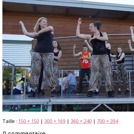
Taille :
150 × 150
|
300 × 169
|
360 × 240
|
700 × 394
0 commentaire