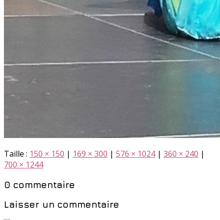
Taille :
150 × 150
|
169 × 300
|
576 × 1024
|
360 × 240
|
700 × 1244
0 commentaire
Laisser un commentaire