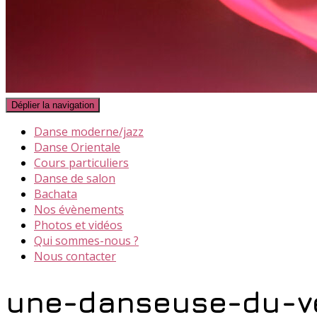
Déplier la navigation
Danse moderne/jazz
Danse Orientale
Cours particuliers
Danse de salon
Bachata
Nos évènements
Photos et vidéos
Qui sommes-nous ?
Nous contacter
une-danseuse-du-ve